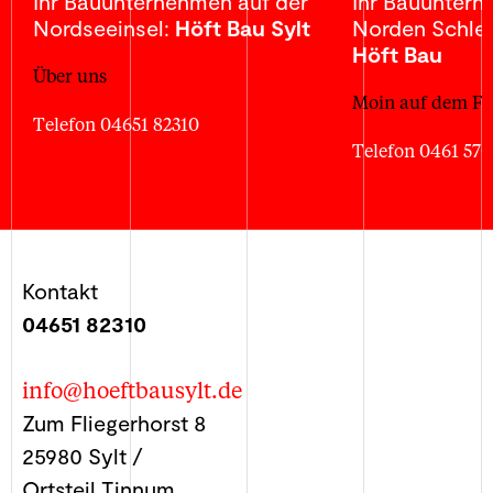
Ihr Bauunternehmen auf der
Ihr Bauunter
Nordseeinsel:
Höft Bau Sylt
Norden Schles
Höft Bau
Über uns
Moin auf dem Fe
Telefon 04651 82310
Telefon 0461 57
Kontakt
04651 82310
info@hoeftbausylt.de
Zum Fliegerhorst 8
25980 Sylt /
Ortsteil Tinnum