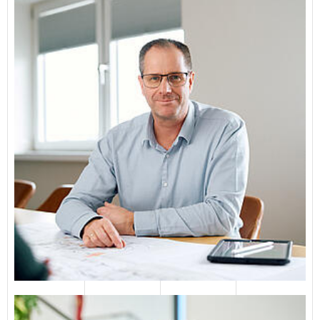
E-Mail senden
Hermann Höft
Diplom-Ingenieur
04651 823114
E-Mail senden