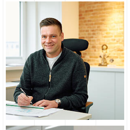
04651 823117
E-Mail senden
Jörg Hansen
Maurer- und Betonbaumeister
04651 823131