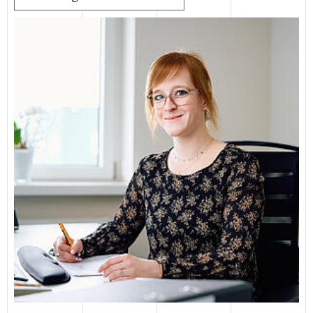
Birge Pettschuleit
Martin Klukas
Diplom-Ingenieur