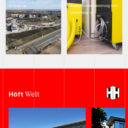
Rohbau
Wasserschadensanierung und
Leckortung
Welt
Höft