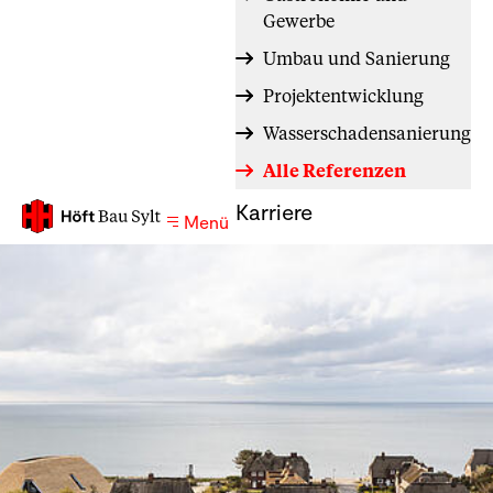
Gewerbe
Umbau und Sanierung
Projektentwicklung
Wasserschadensanierung
Alle Referenzen
Karriere
Menü
Neubau von
6 Reetdach-
Ferienhäusern
Bauprojekt ansehen