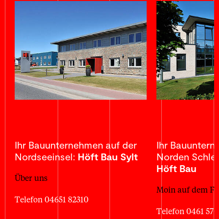
Ihr Bauunternehmen auf der
Ihr Bauunter
Nordseeinsel:
Höft Bau Sylt
Norden Schles
Höft Bau
Über uns
Moin auf dem Fe
Telefon 04651 82310
Telefon 0461 57