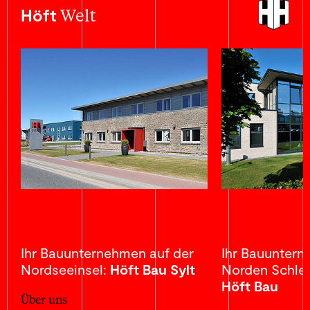
Welt
Höft
Ihr Bauunternehmen auf der
Ihr Bauunter
Nordseeinsel:
Höft Bau Sylt
Norden Schles
Höft Bau
Über uns